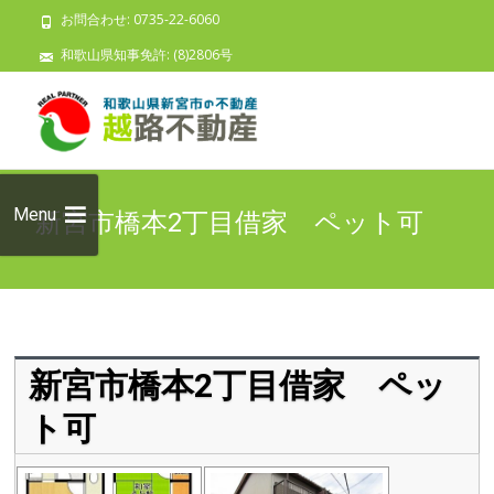
お問合わせ: 0735-22-6060
和歌山県知事免許: (8)2806号
Skip to
content
検索:
Menu
新宮市橋本2丁目借家 ペット可
新宮市橋本2丁目借家 ペッ
ト可