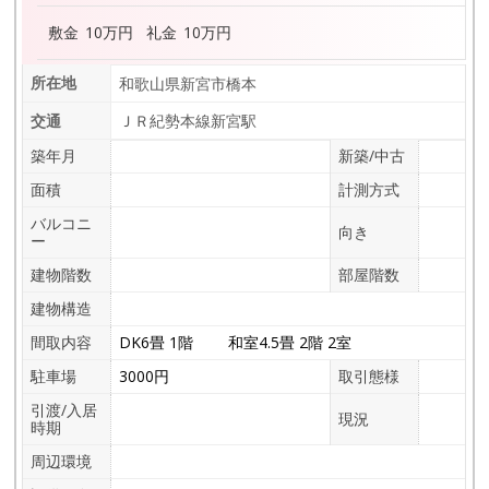
敷金
10万円
礼金
10万円
所在地
和歌山県新宮市橋本
交通
ＪＲ紀勢本線新宮駅
築年月
新築/中古
面積
計測方式
バルコニ
向き
ー
建物階数
部屋階数
建物構造
間取内容
DK6畳 1階 和室4.5畳 2階 2室
駐車場
3000円
取引態様
引渡/入居
現況
時期
周辺環境