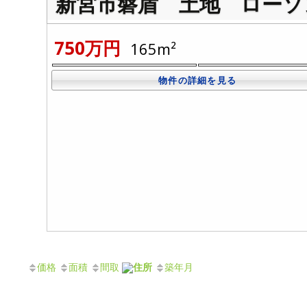
新宮市磐盾 土地 ローソ
750万円
165m²
物件の詳細を見る
価格
面積
間取
住所
築年月