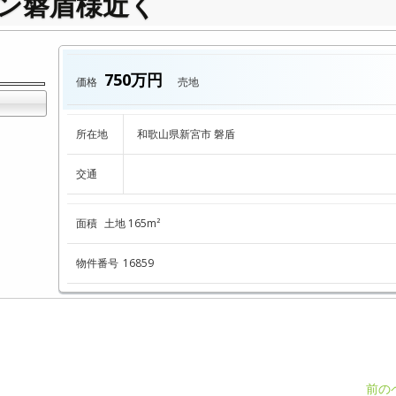
ン磐盾様近く
750万円
価格
売地
所在地
和歌山県新宮市 磐盾
交通
面積
土地 165m²
物件番号
16859
前の