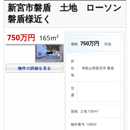
新宮市磐盾 土地 ローソン
磐盾様近く
750万円
165m²
750万円
価格
売地
所
物件の詳細を見る
在
和歌山県新宮市 磐盾
地
交
通
面積
土地 165m²
物件番号
16859