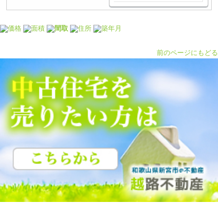
価格
面積
間取
住所
築年月
前のページにもどる