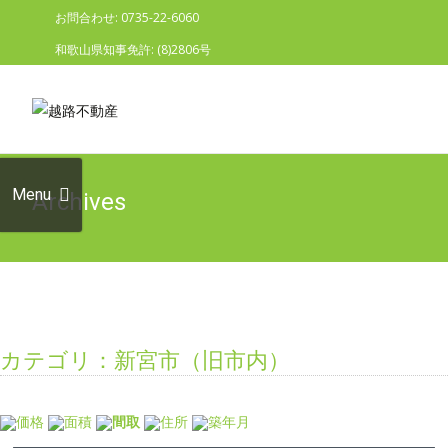
お問合わせ: 0735-22-6060
和歌山県知事免許: (8)2806号
Skip to
content
検索:
Menu
Archives
カテゴリ：新宮市（旧市内）
価格
面積
間取
住所
築年月