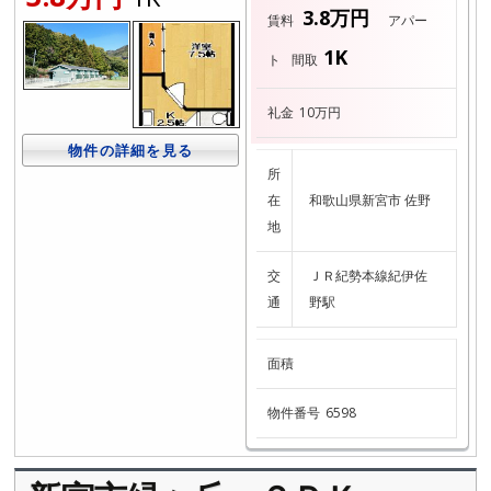
3.8万円
賃料
アパー
1K
ト
間取
礼金
10万円
物件の詳細を見る
所
在
和歌山県新宮市 佐野
地
交
ＪＲ紀勢本線紀伊佐
通
野駅
面積
物件番号
6598