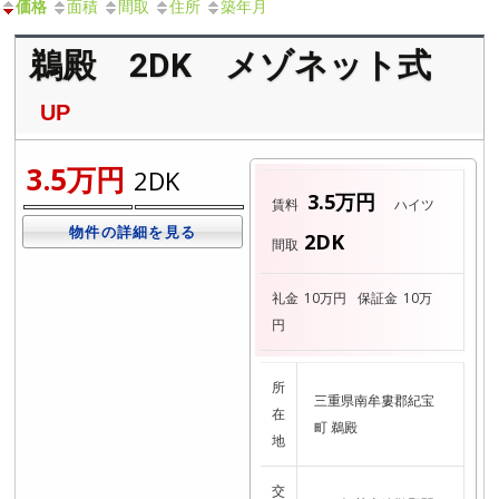
価格
面積
間取
住所
築年月
鵜殿 2DK メゾネット式
UP
3.5万円
2DK
3.5万円
賃料
ハイツ
物件の詳細を見る
2DK
間取
礼金
10万円
保証金
10万
円
所
三重県南牟婁郡紀宝
在
町 鵜殿
地
交