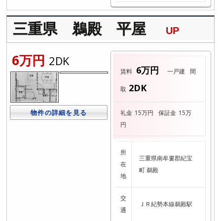
三重県 鵜殿 平屋
UP
6万円
2DK
6万円
賃料
一戸建
間
2DK
取
物件の詳細を見る
礼金
15万円
保証金
15万
円
所
三重県南牟婁郡紀宝
在
町 鵜殿
地
交
ＪＲ紀勢本線鵜殿駅
通