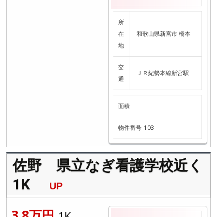
所
在
和歌山県新宮市 橋本
地
交
ＪＲ紀勢本線新宮駅
通
面積
物件番号
103
佐野 県立なぎ看護学校近く
1K
UP
3.8万円
1K