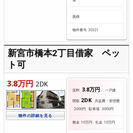
面積
物件番号
30321
新宮市橋本2丁目借家 ペッ
ト可
3.8万円
2DK
3.8万円
賃料
一戸建
2DK
間取
共益費・管理費
2000円
駐車場
3000円
物件の詳細を見る
敷金
10万円
礼金
10万円