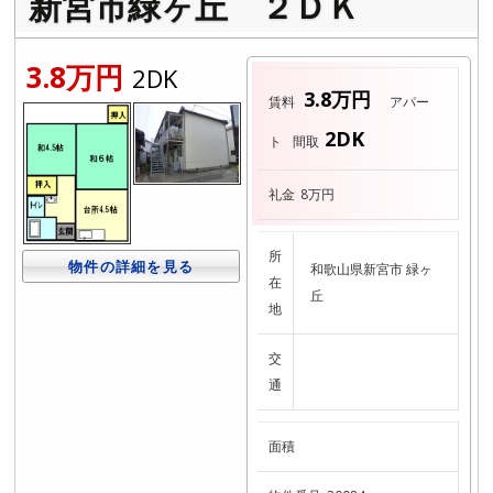
新宮市緑ヶ丘 ２ＤＫ
3.8万円
2DK
3.8万円
賃料
アパー
2DK
ト
間取
礼金
8万円
所
物件の詳細を見る
和歌山県新宮市 緑ヶ
在
丘
地
交
通
面積