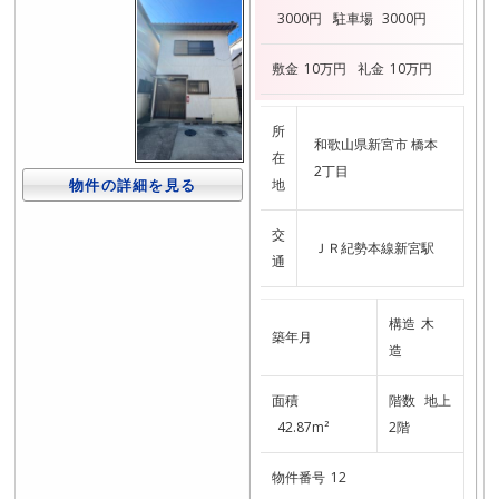
3000円
駐車場
3000円
敷金
10万円
礼金
10万円
所
和歌山県新宮市 橋本
在
2丁目
地
物件の詳細を見る
交
ＪＲ紀勢本線新宮駅
通
構造
木
築年月
造
面積
階数
地上
42.87m²
2階
物件番号
12