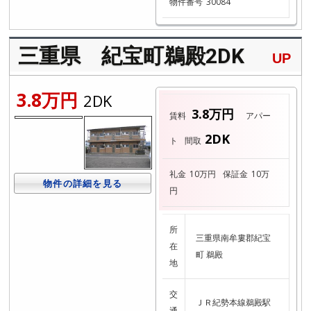
物件番号
30084
三重県 紀宝町鵜殿2DK
UP
3.8万円
2DK
3.8万円
賃料
アパー
2DK
ト
間取
礼金
10万円
保証金
10万
物件の詳細を見る
円
所
三重県南牟婁郡紀宝
在
町 鵜殿
地
交
ＪＲ紀勢本線鵜殿駅
通