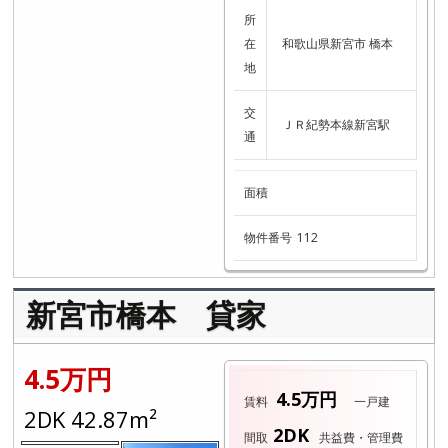
所
在
和歌山県新宮市 橋本
地
交
ＪＲ紀勢本線新宮駅
通
面積
物件番号
112
新宮市橋本 貸家
4.5万円
4.5万円
賃料
一戸建
2DK 42.87m²
2DK
間取
共益費・管理費