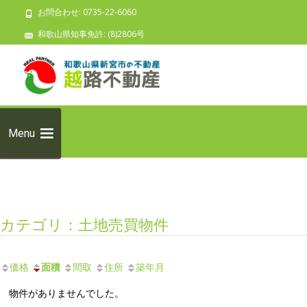
お問合わせ: 0735-22-6060
和歌山県知事免許: (8)2806号
Skip to
content
検索:
Menu
カテゴリ：土地売買物件
価格
面積
間取
住所
築年月
物件がありませんでした。