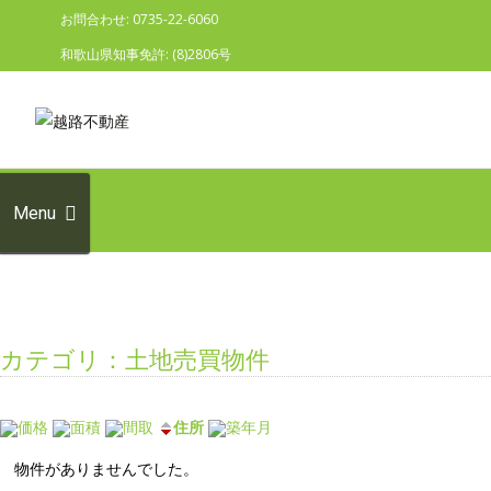
お問合わせ: 0735-22-6060
和歌山県知事免許: (8)2806号
Skip to
content
検索:
Menu
カテゴリ：土地売買物件
価格
面積
間取
住所
築年月
物件がありませんでした。