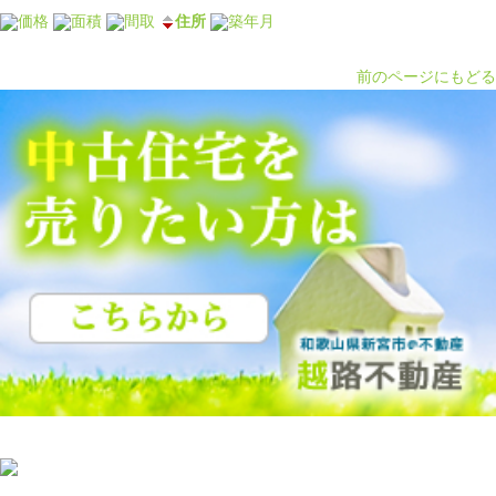
価格
面積
間取
住所
築年月
前のページにもどる